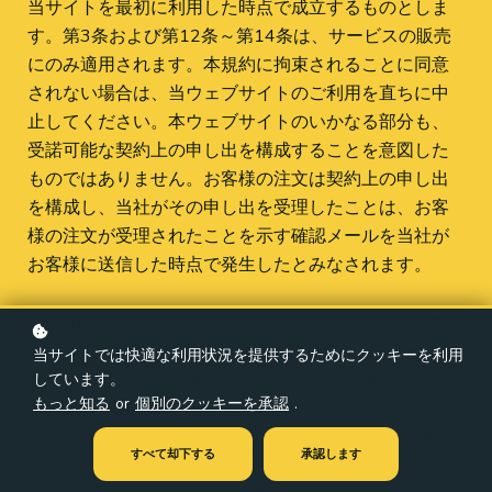
当サイトを最初に利用した時点で成立するものとしま
す。第3条および第12条～第14条は、サービスの販売
にのみ適用されます。本規約に拘束されることに同意
されない場合は、当ウェブサイトのご利用を直ちに中
止してください。本ウェブサイトのいかなる部分も、
受諾可能な契約上の申し出を構成することを意図した
ものではありません。お客様の注文は契約上の申し出
を構成し、当社がその申し出を受理したことは、お客
様の注文が受理されたことを示す確認メールを当社が
お客様に送信した時点で発生したとみなされます。
This agreement applies as between you, the User of this
Website and
FlightScope Japan株式会社
, the owner(s)
当サイトでは快適な利用状況を提供するためにクッキーを利用
of this Website. Your agreement to comply with and be
しています。
もっと知る
or
個別のクッキーを承認
.
bound by Clauses 1, 2, 4 – 11 and 15 – 25 of these
Terms and Conditions is deemed to occur upon your first
すべて却下する
承認します
use of the Website. Clauses 3 and 12 – 14 apply only to